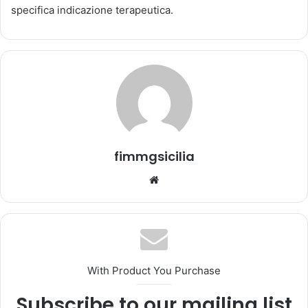
specifica indicazione terapeutica.
n
'
e
m
a
i
l
fimmgsicilia
We
bsi
te
With Product You Purchase
Subscribe to our mailing list