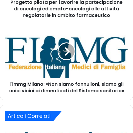
d
Progetto pilota per favorire la partecipazione
i
i
di oncologi ed emato-oncologi alle attività
l
r
o
regolatorie in ambito farmaceutico
i
t
z
a
F
z
p
i
o
e
m
m
r
m
a
f
g
i
a
M
l
v
i
o
l
r
a
i
Fimmg Milano: «Non siamo fannulloni, siamo gli
n
r
unici vicini ai dimenticati del Sistema sanitario»
o
e
:
l
«
a
N
p
Articoli Correlati
o
a
n
r
s
t