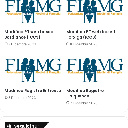
i
e
a
c
m
i
o
p
f
a
a
Modifica PT web based
Modifica PT web based
z
Jardiance (ICCS)
Forxiga (ICCS)
n
i
n
8 Dicembre 2023
8 Dicembre 2023
o
u
n
l
e
l
d
o
i
n
o
i
n
,
c
Modifica Registro Entresto
Modifica Registro
s
Calquence
o
i
8 Dicembre 2023
l
a
7 Dicembre 2023
o
m
g
o
i
g
Seguici su:
e
l