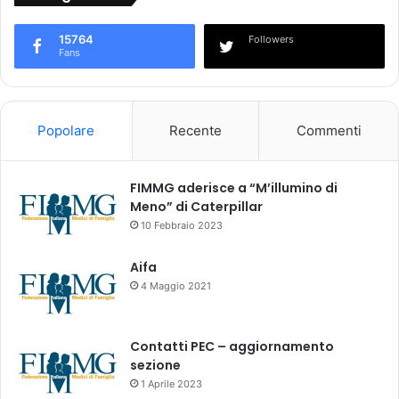
d
i
e
u
15764
Followers
m
n
Fans
a
i
t
c
o
i
-
v
Popolare
Recente
Commenti
o
i
n
c
c
i
FIMMG aderisce a “M’illumino di
o
n
Meno” di Caterpillar
l
i
10 Febbraio 2023
o
a
g
i
Aifa
i
d
4 Maggio 2021
a
i
l
m
l
e
Contatti PEC – aggiornamento
e
n
sezione
a
t
1 Aprile 2023
t
i