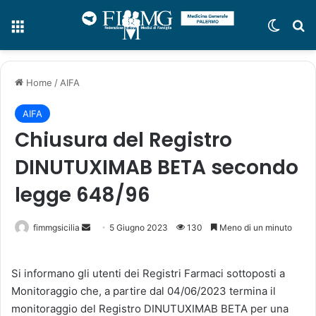
Menu
Cambi
C
Home
/
AIFA
AIFA
Chiusura del Registro
DINUTUXIMAB BETA secondo
legge 648/96
fimmgsicilia
I
5 Giugno 2023
130
Meno di un minuto
n
v
Si informano gli utenti dei Registri Farmaci sottoposti a
i
Monitoraggio che, a partire dal 04/06/2023 termina il
a
monitoraggio del Registro DINUTUXIMAB BETA per una
u