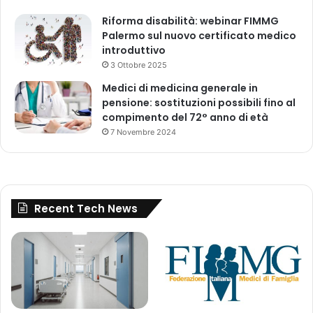
t
c
i
Riforma disabilità: webinar FIMMG
a
v
Palermo sul nuovo certificato medico
t
i
introduttivo
i
t
d
3 Ottobre 2025
à
e
Medici di medicina generale in
r
l
pensione: sostituzioni possibili fino al
e
S
compimento del 72° anno di età
g
i
7 Novembre 2024
o
s
l
t
a
e
t
m
o
a
Recent Tech News
r
s
i
a
e
n
i
i
n
t
a
a
m
r
b