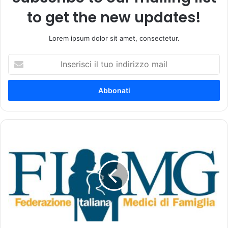
to get the new updates!
Lorem ipsum dolor sit amet, consectetur.
I
n
s
e
r
i
s
c
P
i
r
i
o
l
g
t
e
u
t
o
t
i
o
n
p