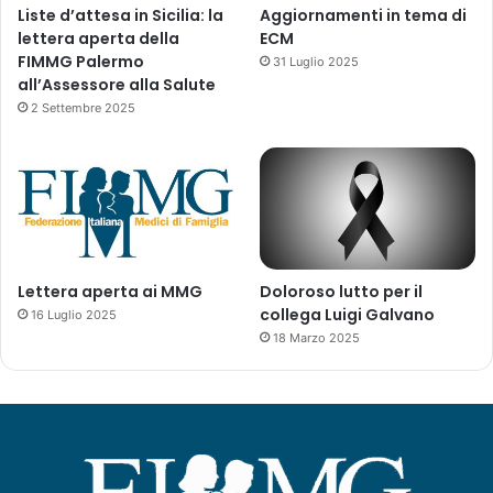
i
Liste d’attesa in Sicilia: la
Aggiornamenti in tema di
i
o
lettera aperta della
ECM
t
»
FIMMG Palermo
31 Luglio 2025
o
all’Assessore alla Salute
f
2 Settembre 2025
a
r
m
a
c
e
u
t
Lettera aperta ai MMG
Doloroso lutto per il
i
collega Luigi Galvano
16 Luglio 2025
c
18 Marzo 2025
o