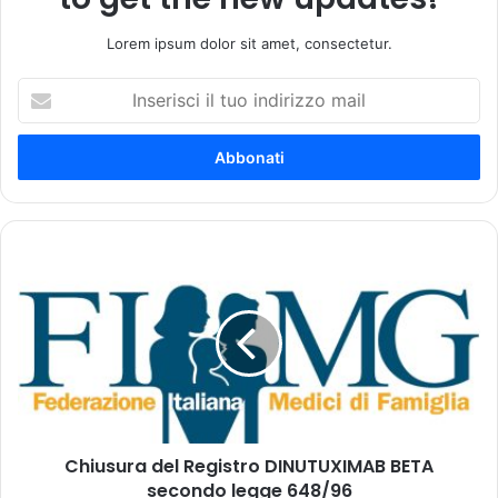
Lorem ipsum dolor sit amet, consectetur.
I
n
s
e
r
i
s
c
C
i
h
i
i
l
u
t
s
u
u
o
r
i
a
n
d
d
Chiusura del Registro DINUTUXIMAB BETA
e
i
secondo legge 648/96
l