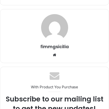
a
u
n
'
e
m
a
i
fimmgsicilia
l
We
bsi
te
With Product You Purchase
Subscribe to our mailing list
to get the new updates!