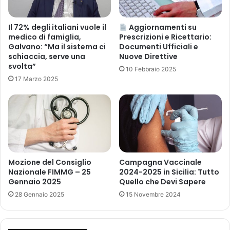
T
t
A
o
s
d
Il 72% degli italiani vuole il
Aggiornamenti su
e
medico di famiglia,
Prescrizioni e Ricettario:
e
Galvano: “Ma il sistema ci
Documenti Ufficiali e
c
l
schiaccia, serve una
Nuove Direttive
o
5
svolta”
n
g
10 Febbraio 2025
d
17 Marzo 2025
i
o
u
l
g
e
n
g
o
g
2
e
0
6
2
Mozione del Consiglio
Campagna Vaccinale
4
3
Nazionale FIMMG – 25
2024-2025 in Sicilia: Tutto
8
s
Gennaio 2025
Quello che Devi Sapere
/
u
28 Gennaio 2025
15 Novembre 2024
9
i
6
p
a