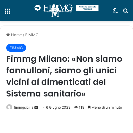
Menu
Cambi
C
Home
/
FIMMG
FIMMG
Fimmg Milano: «Non siamo
fannulloni, siamo gli unici
vicini ai dimenticati del
Sistema sanitario»
fimmgsicilia
I
6 Giugno 2023
119
Meno di un minuto
n
v
.
i