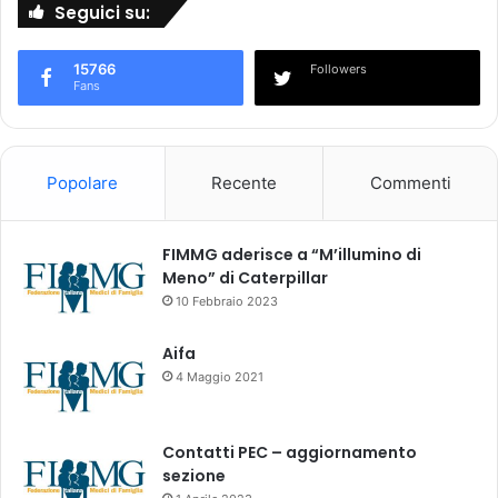
z
Seguici su:
i
e
15766
Followers
n
Fans
t
i
a
r
Popolare
Recente
Commenti
r
u
o
FIMMG aderisce a “M’illumino di
l
Meno” di Caterpillar
a
10 Febbraio 2023
t
i
Aifa
4 Maggio 2021
Contatti PEC – aggiornamento
sezione