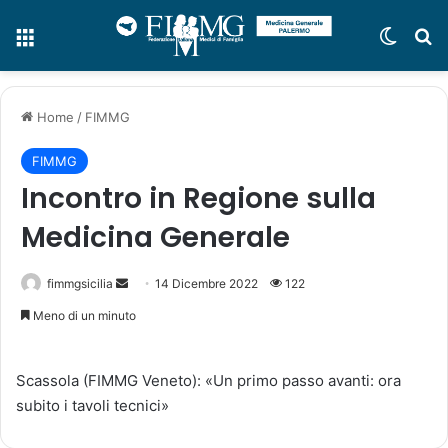
Menu
Cambi
C
Home
/
FIMMG
FIMMG
Incontro in Regione sulla
Medicina Generale
fimmgsicilia
I
14 Dicembre 2022
122
n
Meno di un minuto
v
i
Scassola (FIMMG Veneto): «Un primo passo avanti: ora
a
subito i tavoli tecnici»
u
n