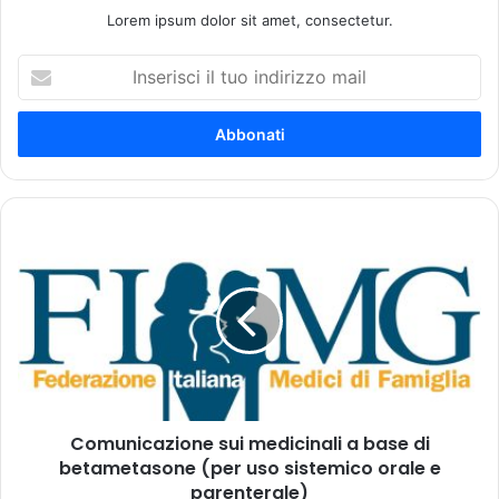
Lorem ipsum dolor sit amet, consectetur.
I
n
s
e
r
i
s
c
C
i
o
i
m
l
u
t
n
u
i
o
c
i
a
n
z
d
Comunicazione sui medicinali a base di
i
i
betametasone (per uso sistemico orale e
o
r
n
parenterale)