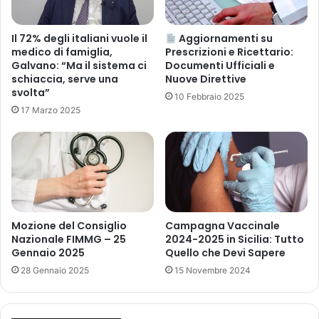
b
t
e
a
t
n
Il 72% degli italiani vuole il
Aggiornamenti su
a
medico di famiglia,
Prescrizioni e Ricettario:
t
m
Galvano: “Ma il sistema ci
Documenti Ufficiali e
e
schiaccia, serve una
Nuove Direttive
e
s
svolta”
t
u
10 Febbraio 2025
a
17 Marzo 2025
C
s
a
o
p
n
r
e
e
(
l
p
s
e
a
Mozione del Consiglio
Campagna Vaccinale
r
(
Nazionale FIMMG – 25
2024-2025 in Sicilia: Tutto
u
v
Gennaio 2025
Quello che Devi Sapere
s
a
28 Gennaio 2025
15 Novembre 2024
o
n
s
d
i
e
s