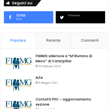
t
Seguici su:
t
a
e
n
m
15769
Followers
i
Fans
i
b
c
)
o
o
Popolare
Recente
Commenti
r
a
l
FIMMG aderisce a “M’illumino di
e
Meno” di Caterpillar
e
p
10 Febbraio 2023
a
r
Aifa
e
4 Maggio 2021
n
t
e
Contatti PEC – aggiornamento
r
sezione
a