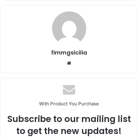
'
e
m
a
i
l
fimmgsicilia
We
bsi
te
With Product You Purchase
Subscribe to our mailing list
to get the new updates!