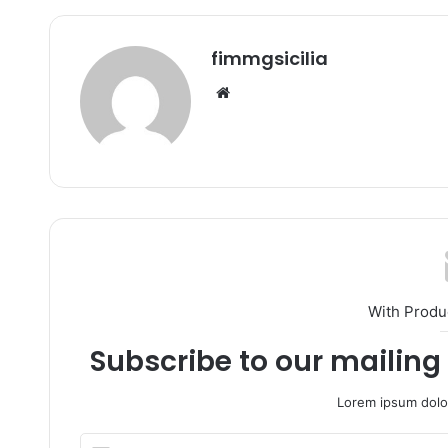
fimmgsicilia
We
bsi
te
With Produ
Subscribe to our mailing 
Lorem ipsum dolor
I