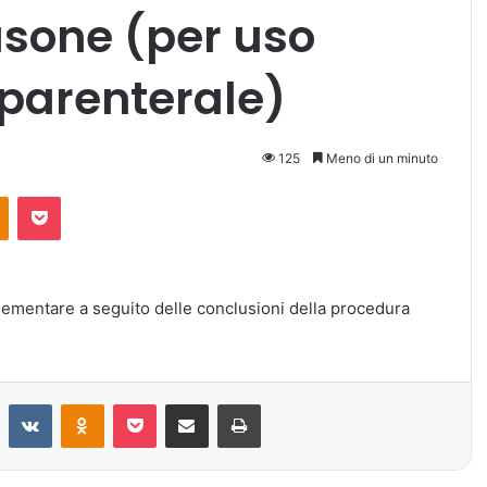
sone (per uso
 parenterale)
125
Meno di un minuto
Odnoklassniki
Pocket
lementare a seguito delle conclusioni della procedura
Reddit
VKontakte
Odnoklassniki
Pocket
Condividi via mail
Stampa