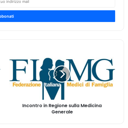
I
n
c
o
n
t
r
o
i
Incontro in Regione sulla Medicina
n
Generale
R
e
g