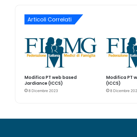
m
o
a
m
n
a
Articoli Correlati
d
i
e
l
e
r
i
s
p
o
s
Modifica PT web based
Modifica PT 
t
Jardiance (ICCS)
(ICCS)
e
8 Dicembre 2023
8 Dicembre 20
: