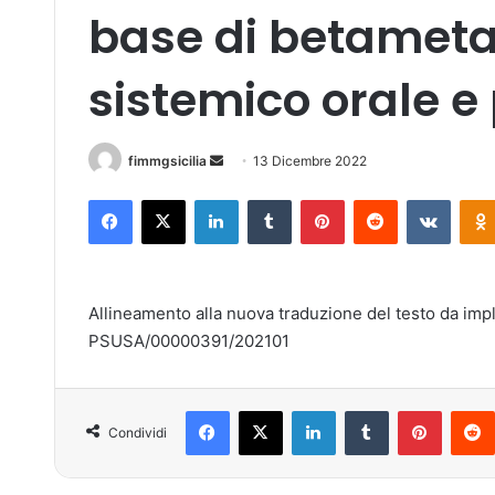
base di betameta
sistemico orale e
fimmgsicilia
I
13 Dicembre 2022
n
Facebook
X
LinkedIn
Tumblr
Pinterest
Reddit
VKontakte
v
i
a
u
Allineamento alla nuova traduzione del testo da imp
n
PSUSA/00000391/202101
'
e
m
Facebook
X
LinkedIn
Tumblr
Pinterest
a
Condividi
i
l