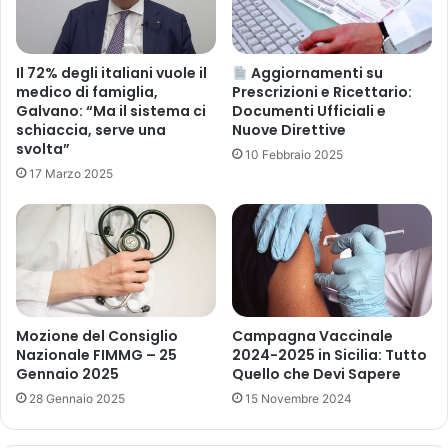
t
c
d
i
i
n
a
a
Il 72% degli italiani vuole il
Aggiornamenti su
c
l
medico di famiglia,
Prescrizioni e Ricettario:
c
Galvano: “Ma il sistema ci
Documenti Ufficiali e
i
e
schiaccia, serve una
Nuove Direttive
a
svolta”
s
b
10 Febbraio 2025
s
a
17 Marzo 2025
o
s
a
e
l
d
C
i
o
b
r
e
s
t
Mozione del Consiglio
Campagna Vaccinale
o
a
Nazionale FIMMG – 25
2024-2025 in Sicilia: Tutto
d
m
Gennaio 2025
Quello che Devi Sapere
i
e
28 Gennaio 2025
15 Novembre 2024
F
t
o
a
r
s