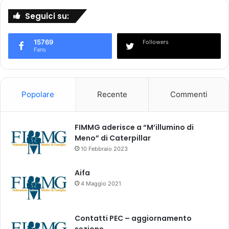
m
o
Seguici su:
a
n
z
e
i
15769
(
Followers
Fans
o
p
n
e
e
r
S
u
Popolare
Recente
Commenti
p
s
e
o
c
s
i
FIMMG aderisce a “M’illumino di
i
f
Meno” di Caterpillar
s
i
10 Febbraio 2023
t
c
e
a
m
Aifa
i
i
4 Maggio 2021
n
c
M
o
e
o
Contatti PEC – aggiornamento
d
r
sezione