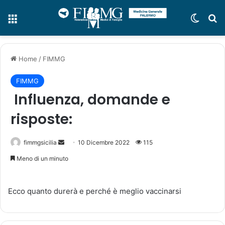
Menu
Cambi
C
Home
/
FIMMG
FIMMG
Influenza, domande e
risposte:
fimmgsicilia
I
10 Dicembre 2022
115
n
Meno di un minuto
v
i
Ecco quanto durerà e perché è meglio vaccinarsi
a
u
n