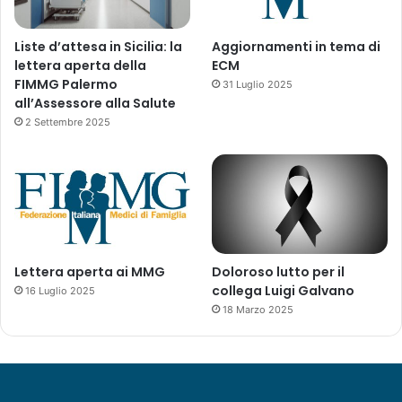
2
0
2
Liste d’attesa in Sicilia: la
Aggiornamenti in tema di
2
lettera aperta della
ECM
-
FIMMG Palermo
31 Luglio 2025
2
all’Assessore alla Salute
0
2 Settembre 2025
2
5
p
r
e
v
i
s
Lettera aperta ai MMG
Doloroso lutto per il
t
collega Luigi Galvano
16 Luglio 2025
o
18 Marzo 2025
p
e
r
l
a