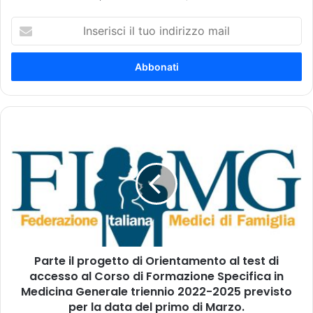
I
n
s
e
r
i
s
c
P
i
a
i
r
l
t
t
e
u
i
o
l
i
p
n
r
d
Parte il progetto di Orientamento al test di
o
i
accesso al Corso di Formazione Specifica in
g
r
e
Medicina Generale triennio 2022-2025 previsto
i
t
per la data del primo di Marzo.