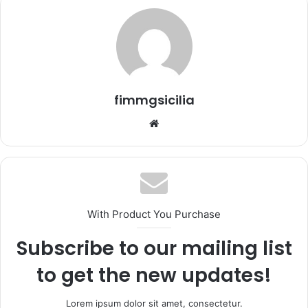
'
e
m
a
i
l
fimmgsicilia
We
bsi
te
With Product You Purchase
Subscribe to our mailing list
to get the new updates!
Lorem ipsum dolor sit amet, consectetur.