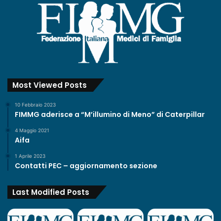
d
a
t
a
d
e
l
p
Most Viewed Posts
r
i
10 Febbraio 2023
m
FIMMG aderisce a “M’illumino di Meno” di Caterpillar
o
4 Maggio 2021
d
Aifa
i
M
1 Aprile 2023
a
Contatti PEC – aggiornamento sezione
r
z
Last Modified Posts
o
.