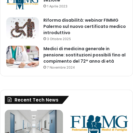
i
a
1 Aprile 2023
c
l
i
e
Riforma disabilità: webinar FIMMG
n
e
Palermo sul nuovo certificato medico
a
p
introduttivo
G
a
3 Ottobre 2025
e
r
n
e
Medici di medicina generale in
e
n
pensione: sostituzioni possibili fino al
r
t
compimento del 72° anno di età
a
e
7 Novembre 2024
l
r
e
a
t
l
r
e
i
)
Recent Tech News
e
n
n
i
o