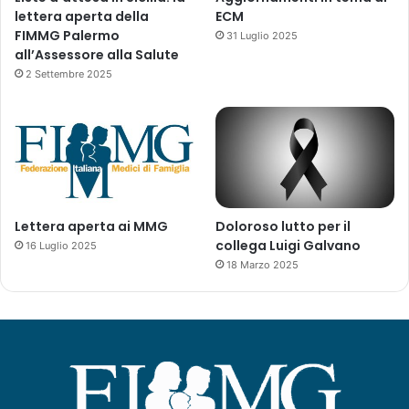
a
lettera aperta della
ECM
g
FIMMG Palermo
31 Luglio 2025
r
all’Assessore alla Salute
a
2 Settembre 2025
v
i
d
a
n
z
a
(
Lettera aperta ai MMG
Doloroso lutto per il
i
collega Luigi Galvano
16 Luglio 2025
n
18 Marzo 2025
s
e
r
i
m
e
n
t