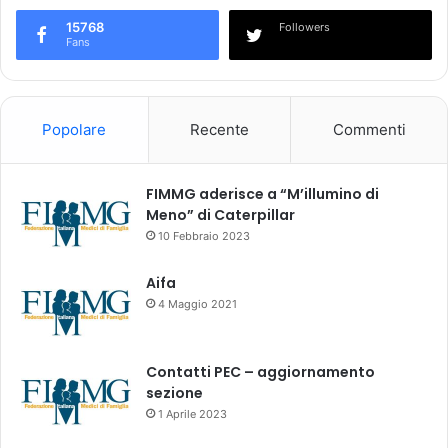
1
r
15768
Followers
3
m
Fans
-
a
6
c
5
i
a
s
Popolare
Recente
Commenti
a
o
)
t
t
FIMMG aderisce a “M’illumino di
o
Meno” di Caterpillar
p
10 Febbraio 2023
o
s
Aifa
t
4 Maggio 2021
i
a
p
Contatti PEC – aggiornamento
r
sezione
o
1 Aprile 2023
g
r