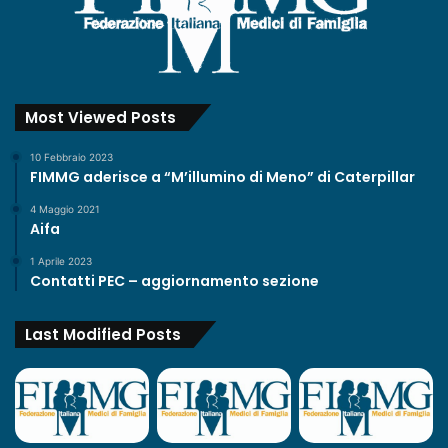
o
E
R
I
V
Most Viewed Posts
E
D
10 Febbraio 2023
G
FIMMG aderisce a “M’illumino di Meno” di Caterpillar
E
)
4 Maggio 2021
Aifa
1 Aprile 2023
Contatti PEC – aggiornamento sezione
Last Modified Posts