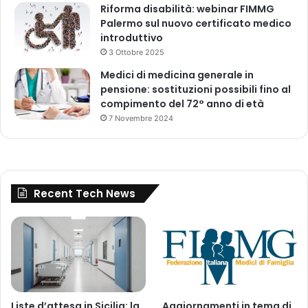
Riforma disabilità: webinar FIMMG
a
Palermo sul nuovo certificato medico
m
introduttivo
m
a
3 Ottobre 2025
d
Medici di medicina generale in
i
pensione: sostituzioni possibili fino al
p
compimento del 72° anno di età
r
7 Novembre 2024
e
v
e
n
z
Recent Tech News
i
o
n
e
d
e
l
l
Liste d’attesa in Sicilia: la
Aggiornamenti in tema di