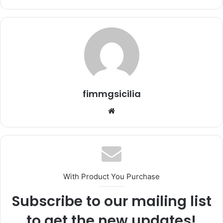
'
e
m
a
i
l
fimmgsicilia
We
bsi
te
With Product You Purchase
Subscribe to our mailing list
to get the new updates!