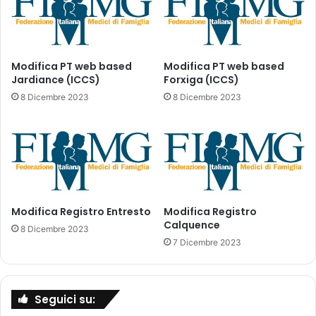
t
o
r
M
y
u
A
l
g
t
Modifica PT web based
Modifica PT web based
r
i
Jardiance (ICCS)
Forxiga (ICCS)
e
f
8 Dicembre 2023
8 Dicembre 2023
e
a
m
r
e
m
n
a
t
c
–
o
C
P
R
Modifica Registro Entresto
Modifica Registro
P
Calquence
Y
P
8 Dicembre 2023
S
p
7 Dicembre 2023
V
e
I
r
T
i
Seguici su:
A
f
(
a