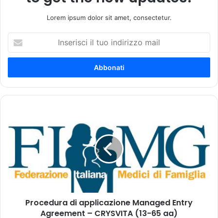
Lorem ipsum dolor sit amet, consectetur.
I
n
s
e
r
i
s
c
P
i
r
i
o
l
c
t
e
u
d
o
u
i
r
n
a
d
Procedura di applicazione Managed Entry
d
i
Agreement – CRYSVITA (13-65 aa)
i