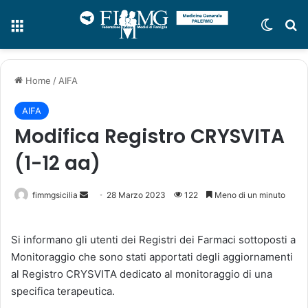
Menu
Cambi
C
Home
/
AIFA
AIFA
Modifica Registro CRYSVITA
(1-12 aa)
fimmgsicilia
I
28 Marzo 2023
122
Meno di un minuto
n
v
Si informano gli utenti dei Registri dei Farmaci sottoposti a
i
Monitoraggio che sono stati apportati degli aggiornamenti
a
al Registro CRYSVITA dedicato al monitoraggio di una
u
specifica terapeutica.
n