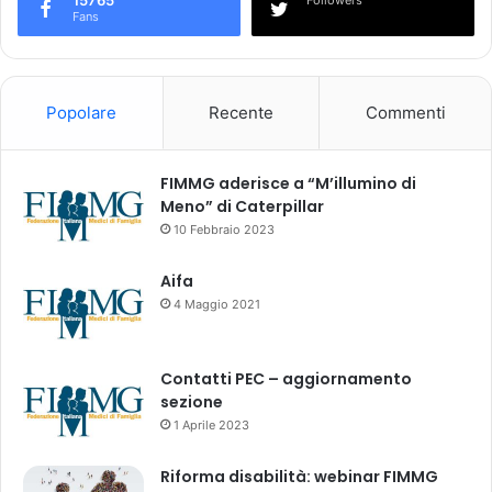
i
Fans
s
t
r
o
Popolare
Recente
Commenti
C
R
Y
FIMMG aderisce a “M’illumino di
S
Meno” di Caterpillar
V
10 Febbraio 2023
I
T
Aifa
A
4 Maggio 2021
(
1
3
Contatti PEC – aggiornamento
-
sezione
6
1 Aprile 2023
5
a
Riforma disabilità: webinar FIMMG
a