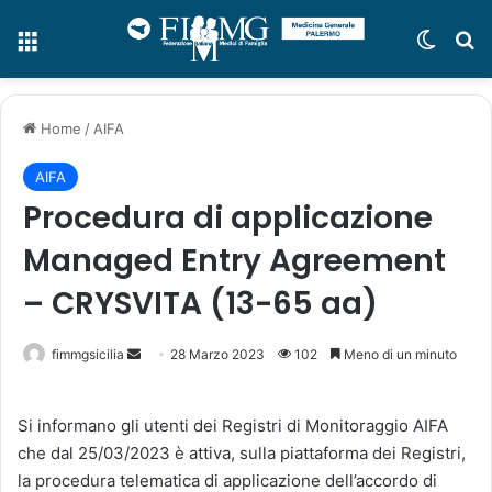
Menu
Cambi
C
Home
/
AIFA
AIFA
Procedura di applicazione
Managed Entry Agreement
– CRYSVITA (13-65 aa)
fimmgsicilia
I
28 Marzo 2023
102
Meno di un minuto
n
v
Si informano gli utenti dei Registri di Monitoraggio AIFA
i
che dal 25/03/2023 è attiva, sulla piattaforma dei Registri,
a
la procedura telematica di applicazione dell’accordo di
u