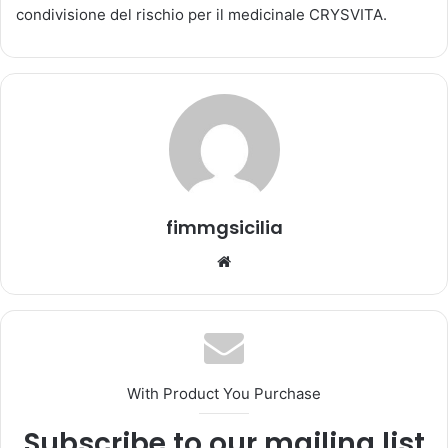
condivisione del rischio per il medicinale CRYSVITA.
n
'
e
m
a
i
l
fimmgsicilia
We
bsi
te
With Product You Purchase
Subscribe to our mailing list