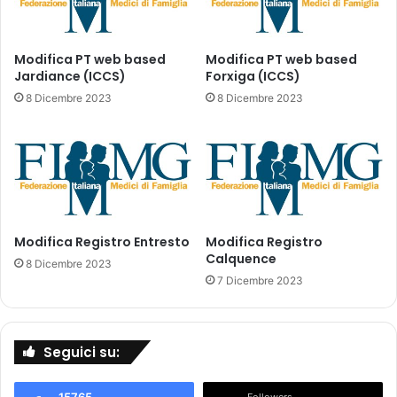
Y
e
S
d
V
e
I
Modifica PT web based
Modifica PT web based
d
Jardiance (ICCS)
Forxiga (ICCS)
T
i
A
8 Dicembre 2023
8 Dicembre 2023
m
(
o
1
n
-
i
1
t
2
o
a
r
a
Modifica Registro Entresto
Modifica Registro
a
)
Calquence
g
8 Dicembre 2023
g
7 Dicembre 2023
i
o
-
Seguici su:
R
e
g
15765
Followers