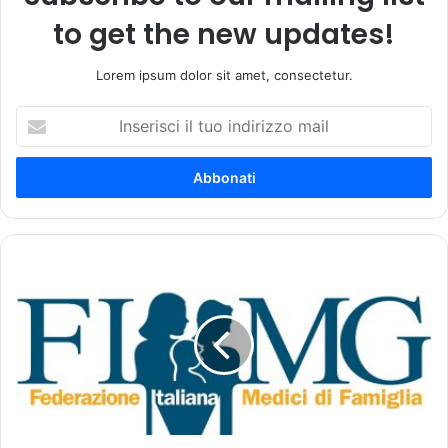
to get the new updates!
Lorem ipsum dolor sit amet, consectetur.
I
n
s
e
r
i
s
c
A
i
t
i
t
l
i
t
v
u
a
o
z
i
i
n
o